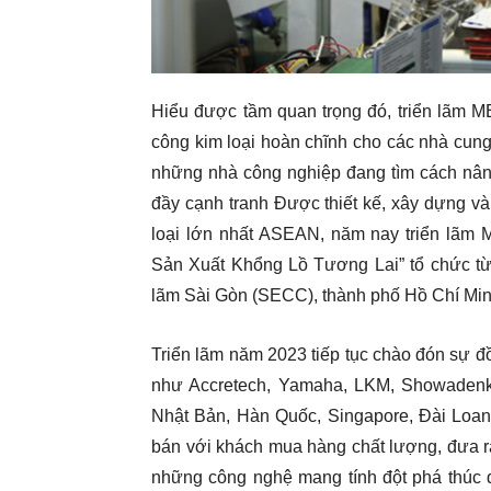
Hiểu được tầm quan trọng đó, triển lãm 
công kim loại hoàn chĩnh cho các nhà cung
những nhà công nghiệp đang tìm cách nâng
đầy cạnh tranh Được thiết kế, xây dựng v
loại lớn nhất ASEAN, năm nay triển lãm
Sản Xuất Khổng Lồ Tương Lai” tổ chức từ 
lãm Sài Gòn (SECC), thành phố Hồ Chí Min
Triển lãm năm 2023 tiếp tục chào đón sự 
như Accretech, Yamaha, LKM, Showadenk
Nhật Bản, Hàn Quốc, Singapore, Đài Loa
bán với khách mua hàng chất lượng, đưa ra
những công nghệ mang tính đột phá thúc 