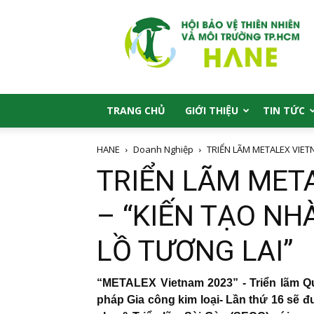
HANE
TRANG CHỦ
GIỚI THIỆU
TIN TỨC
HANE
Doanh Nghiệp
TRIỂN LÃM METALEX VIET
TRIỂN LÃM MET
– “KIẾN TẠO N
LỒ TƯƠNG LAI”
“METALEX Vietnam 2023” - Triển lãm Q
pháp Gia công kim loại- Lần thứ 16 sẽ đ