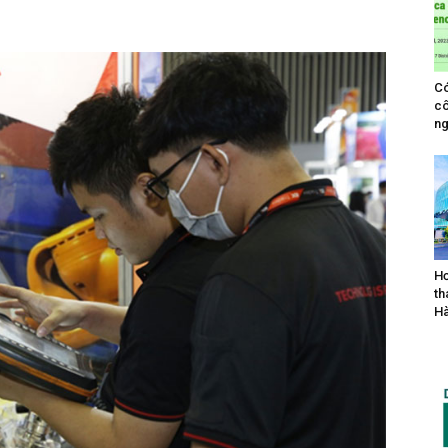
Có
cô
ng
Hơ
th
Hà