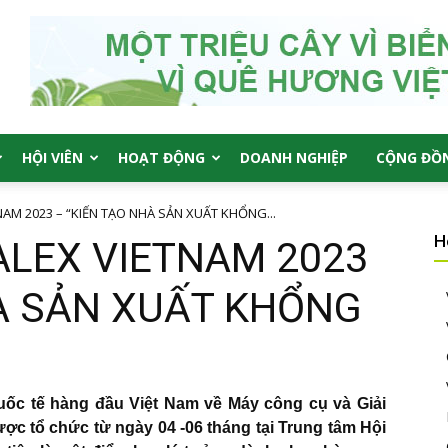
HỘI VIÊN
HOẠT ĐỘNG
DOANH NGHIỆP
CỘNG ĐỒ
NAM 2023 – “KIẾN TẠO NHÀ SẢN XUẤT KHỔNG...
H
ALEX VIETNAM 2023
HÀ SẢN XUẤT KHỔNG
uốc tế hàng đầu Việt Nam về Máy công cụ và Giải
ược tổ chức từ ngày 04 -06 tháng tại Trung tâm Hội