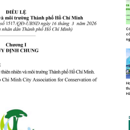
Có
cô
ng
Hơ
th
Hà