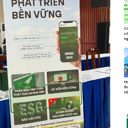
Có
cô
ng
Hơ
th
Hà