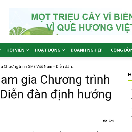
HỘI VIÊN
HOẠT ĐỘNG
DOANH NGHIỆP
CỘNG ĐỒ
 Chương trình SME Việt Nam – Diễn đàn...
H
am gia Chương trình
Diễn đàn định hướng
724