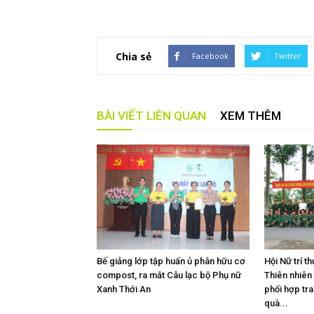
Chia sẻ
Facebook
Twitter
BÀI VIẾT LIÊN QUAN
XEM THÊM
Bế giảng lớp tập huấn ủ phân hữu cơ
Hội Nữ trí 
compost, ra mắt Câu lạc bộ Phụ nữ
Thiên nhiên
Xanh Thới An
phối hợp tra
quà...