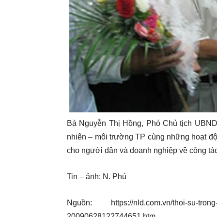
Bà Nguyễn Thị Hồng, Phó Chủ tịch UBND 
nhiên – môi trường TP cùng những hoạt độ
cho người dân và doanh nghiệp về công tác
Tin – ảnh: N. Phú
Nguồn: https://nld.com.vn/thoi-su-trong-
20090628122744651.htm