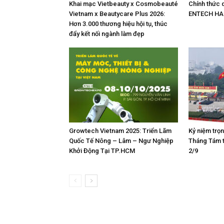
Khai mạc Vietbeauty x Cosmobeauté
Chính thức d
Vietnam x Beautycare Plus 2026:
ENTECH HA
Hơn 3.000 thương hiệu hội tụ, thúc
đẩy kết nối ngành làm đẹp
Growtech Vietnam 2025: Triển Lãm
Kỷ niệm trọ
Quốc Tế Nông – Lâm – Ngư Nghiệp
Tháng Tám 
Khởi Động Tại TP.HCM
2/9