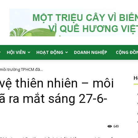
HỘI VIÊN
HOẠT ĐỘNG
DOANH NGHIỆP
CỘNG ĐỒ
– môi trường TPHCM đã...
H
vệ thiên nhiên – môi
 ra mắt sáng 27-6-
649