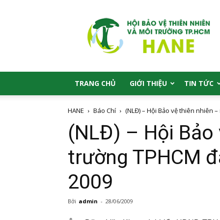
HANE
TRANG CHỦ
GIỚI THIỆU
TIN TỨC
HANE
Báo Chí
(NLĐ) – Hội Bảo vệ thiên nhiên 
(NLĐ) – Hội Bảo 
trường TPHCM đã
2009
Bởi
admin
-
28/06/2009