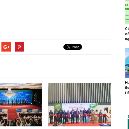
Có
cô
ng
Hơ
th
Hà