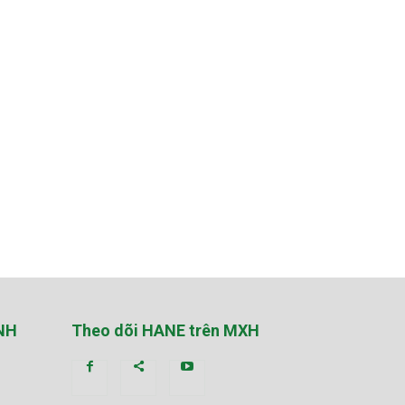
NH
Theo dõi HANE trên MXH