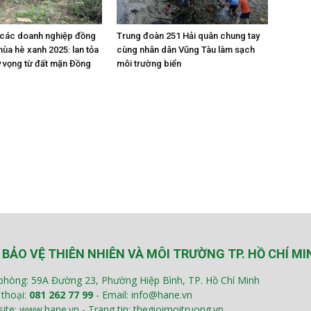
các doanh nghiệp đồng
Trung đoàn 251 Hải quân chung tay
ùa hè xanh 2025: lan tỏa
cùng nhân dân Vũng Tàu làm sạch
 vọng từ đất mặn Đồng
môi trường biển
 BẢO VỆ THIÊN NHIÊN VÀ MÔI TRƯỜNG TP. HỒ CHÍ MI
phòng: 59A Đường 23, Phường Hiệp Bình, TP. Hồ Chí Minh
 thoại:
081 262 77 99
- Email: info@hane.vn
ite: www.hane.vn - Trang tin: thegioimoitruong.vn