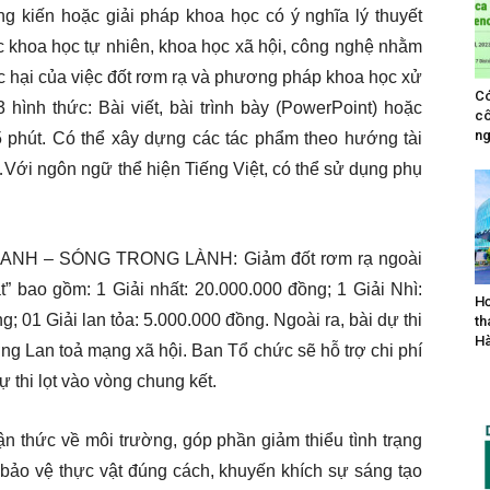
ng kiến hoặc giải pháp khoa học có ý nghĩa lý thuyết
ực khoa học tự nhiên, khoa học xã hội, công nghệ nhằm
tác hại của việc đốt rơm rạ và phương pháp khoa học xử
Có
 3 hình thức: Bài viết, bài trình bày (PowerPoint) hoặc
cô
ng
 phút. Có thể xây dựng các tác phẩm theo hướng tài
…Với ngôn ngữ thể hiện Tiếng Việt, có thể sử dụng phụ
 XANH – SÓNG TRONG LÀNH: Giảm đốt rơm rạ ngoài
ật” bao gồm: 1 Giải nhất: 20.000.000 đồng; 1 Giải Nhì:
Hơ
; 01 Giải lan tỏa: 5.000.000 đồng. Ngoài ra, bài dự thi
th
Hà
ởng Lan toả mạng xã hội. Ban Tổ chức sẽ hỗ trợ chi phí
ự thi lọt vào vòng chung kết.
n thức về môi trường, góp phần giảm thiểu tình trạng
 bảo vệ thực vật đúng cách, khuyến khích sự sáng tạo