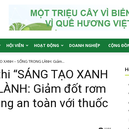
HỘI VIÊN
HOẠT ĐỘNG
DOANH NGHIỆP
CỘNG ĐỒ
ẠO XANH – SỐNG TRONG LÀNH: Giảm...
H
 thi “SÁNG TẠO XANH
ÀNH: Giảm đốt rơm
ăng an toàn với thuốc
1156