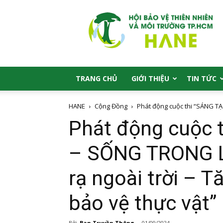
HANE
TRANG CHỦ
GIỚI THIỆU
TIN TỨC
HANE
Cộng Đồng
Phát động cuộc thi “SÁNG T
Phát động cuộc
– SỐNG TRONG L
rạ ngoài trời – T
bảo vệ thực vật”
Bởi
Ban Truyền Thông
-
01/09/2024