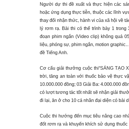
Người dự thi đề xuất và thực hiện các sá
hoặc ứng dụng thực tiễn, thuộc các lĩnh v
thay đổi nhận thức, hành vi của xã hội về 
lý rơm rạ. Bài thi có thể trình bày 1 trong
đoạn phim ngắn (Video clip) không quá 05
liệu, phóng sự, phim ngắn, motion graphic
đề Tiếng Anh.
Cơ cấu giải thưởng cuộc thi“SÁNG TẠO
trời, tăng an toàn với thuốc bảo vệ thực v
10.000.000 đồng; 03 Giải Ba: 4.000.000 đồng
có lượt tương tác tốt nhất sẽ nhận giải thư
đi lại, ăn ở cho 10 cá nhân đại diện có bài d
Cuộc thi hướng đến mục tiêu nâng cao nhậ
đốt rơm rạ và khuyến khích sử dụng thuốc