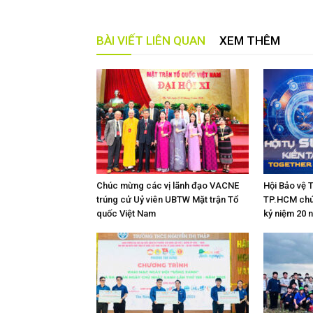
BÀI VIẾT LIÊN QUAN
XEM THÊM
Chúc mừng các vị lãnh đạo VACNE
Hội Bảo vệ 
trúng cử Uỷ viên UBTW Mặt trận Tổ
TP.HCM chú
quốc Việt Nam
kỷ niệm 20 