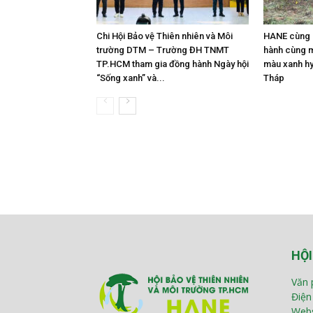
Chi Hội Bảo vệ Thiên nhiên và Môi
HANE cùng 
trường DTM – Trường ĐH TNMT
hành cùng m
TP.HCM tham gia đồng hành Ngày hội
màu xanh hy
“Sống xanh” và...
Tháp
HỘI
Văn 
Điện
Webs