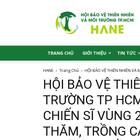
HANE
TRANG CHỦ
GIỚI THIỆU
TIN TỨC
HANE
Trang Chủ
HỘI BẢO VỆ THIÊN NHIÊN VÀ
HỘI BẢO VỆ THI
TRƯỜNG TP HCM
CHIẾN SĨ VÙNG 
THĂM, TRỒNG C