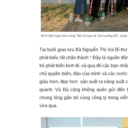
BCH Hội chụp hình cùng TBS Group và Thủ trưởng BTL vùng
Tại buổi giao lưu Bà Nguyễn Thị Vui Bí th
phát biểu rất chân thành “ Đây là nguồn độ
trò phát triển kinh tế, và qua đó các bạn nh
chủ quyền biển, đảo của mình và các nước 
giàu hơn, đẹp hơn sản suất ra năng suất 
quanh. Và Bà cũng không quên gửi đến t
chung lòng gắn bó cùng công ty trong viễ
vừa qua.