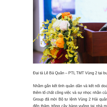
Đại tá Lê Bá Quân – PTL TMT Vùng 2 tại bu
Nhằm gắn kết tình quân dân và kết nối do
thêm tố chất công việc và sự nhọc nhằn củ
Group đã mời Bộ tư lệnh Vùng 2 Hải qu
đến thăm, trồng cây bàng vuông tại nhà má