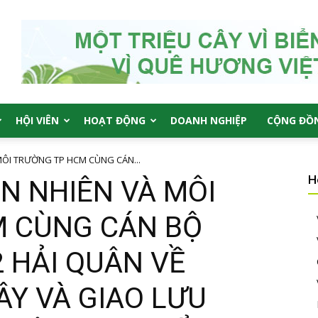
HỘI VIÊN
HOẠT ĐỘNG
DOANH NGHIỆP
CỘNG ĐỒ
 MÔI TRƯỜNG TP HCM CÙNG CÁN...
H
ÊN NHIÊN VÀ MÔI
 CÙNG CÁN BỘ
2 HẢI QUÂN VỀ
ÂY VÀ GIAO LƯU