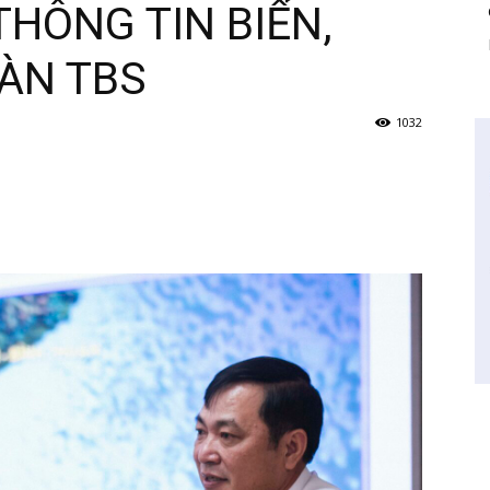
HÔNG TIN BIỂN,
OÀN TBS
1032