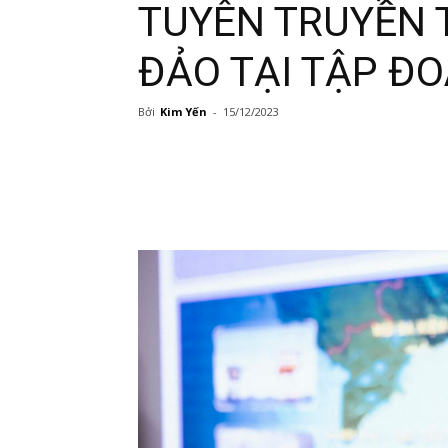
TUYÊN TRUYỀN T
ĐẢO TẠI TẬP Đ
Bởi
Kim Yến
-
15/12/2023