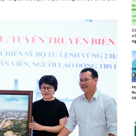
Có
cô
ng
Hơ
th
Hà