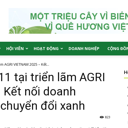
HỘI VIÊN
HOẠT ĐỘNG
DOANH NGHIỆP
CỘNG ĐỒ
ãm AGRI VIETNAM 2025 – Kết...
H
1 tại triển lãm AGRI
Kết nối doanh
 chuyển đổi xanh
823