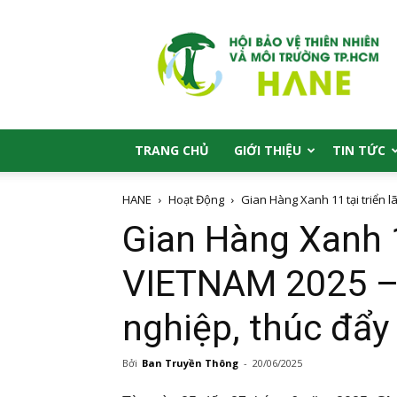
HANE
TRANG CHỦ
GIỚI THIỆU
TIN TỨC
HANE
Hoạt Động
Gian Hàng Xanh 11 tại triển l
Gian Hàng Xanh 1
VIETNAM 2025 – 
nghiệp, thúc đẩy
Bởi
Ban Truyền Thông
-
20/06/2025