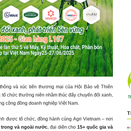
thông và xúc tiến thương mại của Hội Bảo vệ Thiên
c tổ chức thường niên nhằm thúc đẩy chuyển đổi xanh,
rong cộng đồng doanh nghiệp Việt Nam.
T
nh được tổ chức, đồng hành cùng Agri Vietnam – nơi
 trong và ngoài nước
, đại diện cho
15+ quốc gia và