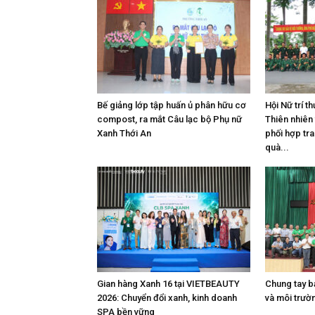
Bế giảng lớp tập huấn ủ phân hữu cơ
Hội Nữ trí 
compost, ra mắt Câu lạc bộ Phụ nữ
Thiên nhiên
Xanh Thới An
phối hợp tra
quà...
Gian hàng Xanh 16 tại VIETBEAUTY
Chung tay b
2026: Chuyển đổi xanh, kinh doanh
và môi trườ
SPA bền vững