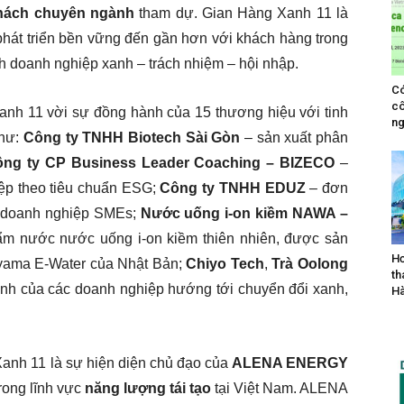
khách chuyên ngành
tham dự. Gian Hàng Xanh 11 là
hát triển bền vững đến gần hơn với khách hàng trong
h doanh nghiệp xanh – trách nhiệm – hội nhập.
Có
cô
anh 11 vời sự đồng hành của 15 thương hiệu với tinh
ng
như:
Công ty TNHH Biotech Sài Gòn
– sản xuất phân
ng ty CP Business Leader Coaching – BIZECO
–
ệp theo tiêu chuẩn ESG;
Công ty TNHH EDUZ
– đơn
ho doanh nghiệp SMEs;
Nước uống i-on kiềm NAWA –
m nước nước uống i-on kiềm thiên nhiên, được sản
Hơ
jiyama E-Water của Nhật Bản;
Chiyo Tech
,
Trà Oolong
th
nh của các doanh nghiệp hướng tới chuyển đổi xanh,
Hà
anh 11 là sự hiện diện chủ đạo của
ALENA ENERGY
rong lĩnh vực
năng lượng tái tạo
tại Việt Nam. ALENA