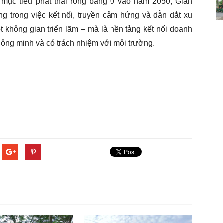
mục tiêu phát thải ròng bằng 0 vào năm 2050, Gian
ng trong việc kết nối, truyền cảm hứng và dẫn dắt xu
 không gian triển lãm – mà là nền tảng kết nối doanh
hông minh và có trách nhiệm với môi trường.