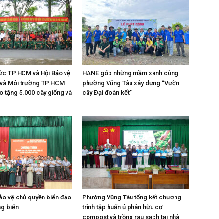
thức TP.HCM và Hội Bảo vệ
HANE góp những mầm xanh cùng
 và Môi trường TP.HCM
phường Vũng Tàu xây dựng “Vườn
o tặng 5.000 cây giống và
cây Đại đoàn kết”
ảo vệ chủ quyền biển đảo
Phường Vũng Tàu tổng kết chương
ng biển
trình tập huấn ủ phân hữu cơ
compost và trồng rau sạch tại nhà