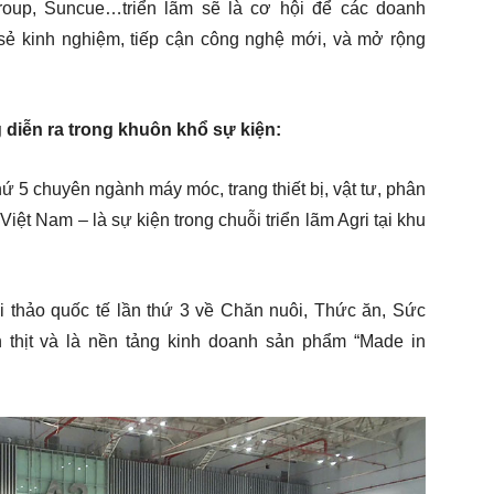
roup, Suncue…triển lãm sẽ là cơ hội để các doanh
sẻ kinh nghiệm, tiếp cận công nghệ mới, và mở rộng
 diễn ra trong khuôn khổ sự kiện:
hứ 5 chuyên ngành máy móc, trang thiết bị, vật tư, phân
iệt Nam – là sự kiện trong chuỗi triển lãm Agri tại khu
i thảo quốc tế lần thứ 3 về Chăn nuôi, Thức ăn, Sức
 thịt và là nền tảng kinh doanh sản phẩm “Made in