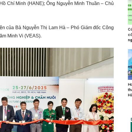
. Hồ Chí Minh (HANE); Ông Nguyễn Minh Thuần – Chủ
 diện của Bà Nguyễn Thị Lam Hà – Phó Giám đốc Công
Có
cô
lãm Minh Vi (VEAS).
ng
Hơ
th
Hà