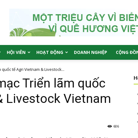
HỘI VIÊN
HOẠT ĐỘNG
DOANH NGHIỆP
CỘNG ĐỒ
 quốc tế Agri Vietnam & Livestock...
H
mạc Triển lãm quốc
& Livestock Vietnam
606